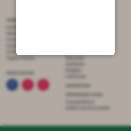
Município de Porto de Mós
SOBRE
MENU
Publicidade
Atualidade
Identidade Gráfica
Economia
Contactos
Saúde
Estatuto Editorial
Sociedade
Ficha Técnica
Cultura
Órgãos Sociais
Educação
Ambiente
Religião
REDES SOCIAIS
Colunistas
ASSINATURAS
INFORMAÇÃO LEGAL
Transparência
Política de Privacidade