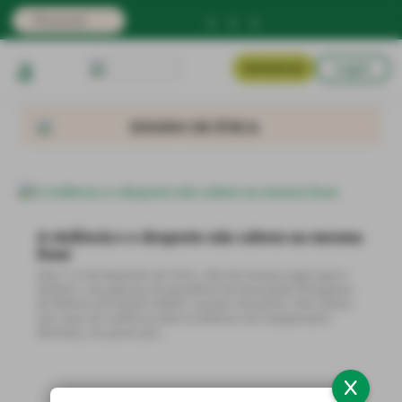
Login
Assinaturas
ENSINO DE ÉTICA
A violência e o desporto não cabem na mesma
frase
Dias 7 e 8 de dezembro de 2022, «fim de semana negro para o
futebol», nas palavras do presidente da Associação Portuguesa
de Árbitros de Futebol (APAF), Luciano Gonçalves. Pelo menos
seis casos de violência sobre os árbitros nos campeonatos
distritais, um pouco por...